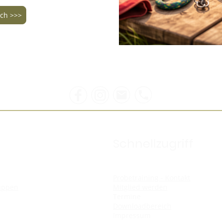
ch >>>
Schnellzugriff
Probetraining - Kontakt
uppen
Mitglied werden
Termine
Downloadbereich
Impressum