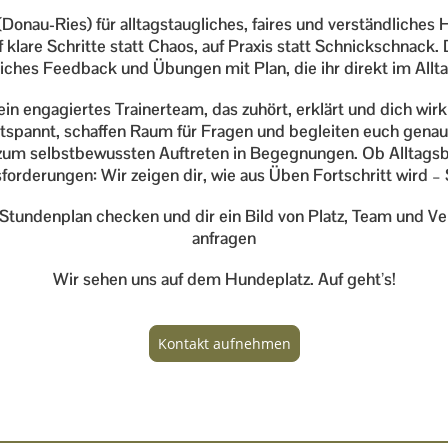
(Donau-Ries) für alltagstaugliches, faires und verständliches H
klare Schritte statt Chaos, auf Praxis statt Schnickschnack. D
ches Feedback und Übungen mit Plan, die ihr direkt im Allta
 ein engagiertes Trainerteam, das zuhört, erklärt und dich wirk
ntspannt, schaffen Raum für Fragen und begleiten euch genau
 zum selbstbewussten Auftreten in Begegnungen. Ob Alltags
forderungen: Wir zeigen dir, wie aus Üben Fortschritt wird – Sc
Stundenplan checken und dir ein Bild von Platz, Team und V
anfragen
Wir sehen uns auf dem Hundeplatz. Auf geht’s!
Kontakt aufnehmen