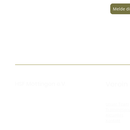
Melde di
Verein
HSF Möttingen e.V.
Unser Team
Trainingsgr
Aktuelles
Kontakt