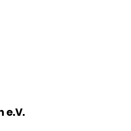
TRAININGSGRUPPEN
UNSER SHOP
KONTAKT
 e.V.