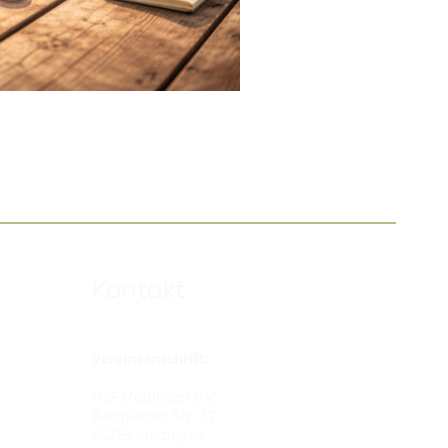
Kontakt
Vereinsanschrift:
HSF Möttingen e.V.
Balgheimer Str. 37
86753 Möttingen